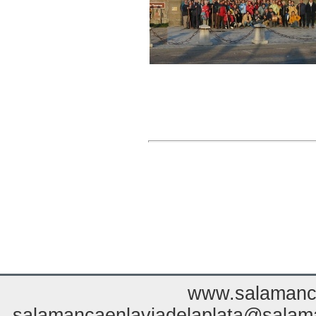
www.salamanca
salamancaenlaviadelaplata@salaman