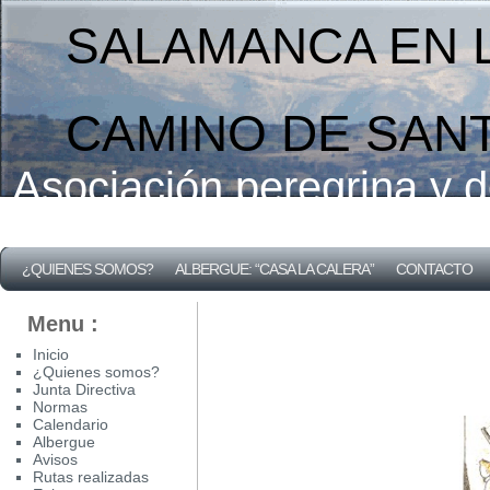
SALAMANCA EN L
CAMINO DE SAN
Asociación peregrina y
¿QUIENES SOMOS?
ALBERGUE: “CASA LA CALERA”
CONTACTO
Menu :
Inicio
¿Quienes somos?
Junta Directiva
Normas
Calendario
Albergue
Avisos
Rutas realizadas